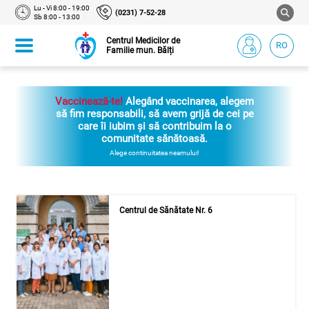
Lu - Vi 8:00 - 19:00
(0231) 7-52-28
Sb 8:00 - 13:00
Centrul Medicilor de
RO
Familie mun. Bălți
Vaccinează-te!
Alegând vaccinarea, alegem
să fim responsabili, să avem grijă de cei pe
care îi iubim și să contribuim la o
comunitate sănătoasă.
Alege continuitatea neamului!
Centrul de Sănătate Nr. 6