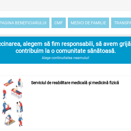
PAGINA BENEFICIARULUI
CMF
MEDICI DE FAMILIE
TRANSP
inarea, alegem să fim responsabili, să avem grijă d
contribuim la o comunitate sănătoasă.
Alege continuitatea neamului!
Serviciul de reabilitare medicală și medicină fizică