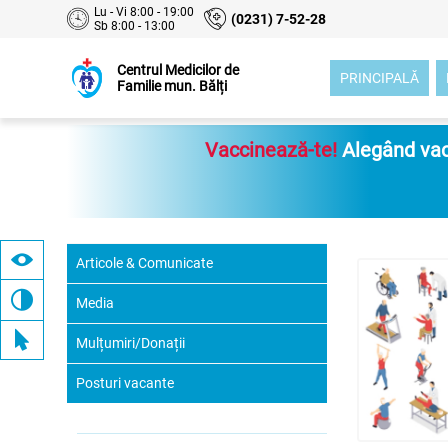
Lu - Vi 8:00 - 19:00
(0231) 7-52-28
Sb 8:00 - 13:00
Centrul Medicilor de
PRINCIPALĂ
Familie mun. Bălți
Vaccinează-te!
Alegând vacc
Articole & Comunicate
Media
Mulțumiri/Donații
Posturi vacante