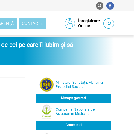
Înregistrare
ARENŢĂ
CONTACTE
RO
Online
e cei pe care îi iubim și să
Ministerul Sănătății, Muncii și
Protecţiei Sociale
Msmps.gov.md
Compania Naţională de
Asigurări în Medicină
Cnam.md