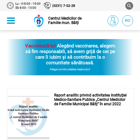
Lu - Vi 8:00 - 19:00
(0231) 7-52-28
Sb 8:00 - 13:00
Centrul Medicilor de
RO
Familie mun. Bălți
Vaccinează-te!
Alegând vaccinarea, alegem
să fim responsabili, să avem grijă de cei pe
care îi iubim și să contribuim la o
comunitate sănătoasă.
Alege continuitatea neamului!
Raport analitic privind activitatea Instituţiei
Medico-Sanitare Publice „Centrul Medicilor
de Familie Municipal Bălţi” în anul 2022