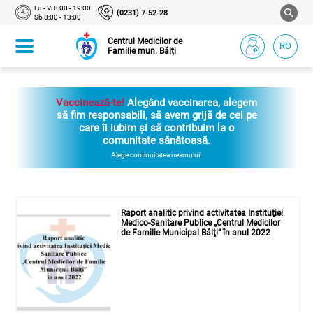
Lu - Vi 8:00 - 19:00
(0231) 7-52-28
Sb 8:00 - 13:00
Centrul Medicilor de
RO
Familie mun. Bălți
Vaccinează-te!
Alegând vaccinarea, alegem
să fim responsabili, să avem grijă de cei pe
care îi iubim și să contribuim la o
comunitate sănătoasă.
Alege continuitatea neamului!
Raport analitic privind activitatea Instituţiei
Medico-Sanitare Publice „Centrul Medicilor
de Familie Municipal Bălţi” în anul 2022