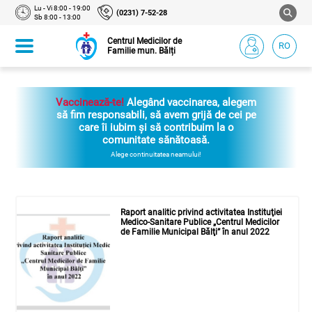
Lu - Vi 8:00 - 19:00
(0231) 7-52-28
Sb 8:00 - 13:00
Centrul Medicilor de
RO
Familie mun. Bălți
Vaccinează-te!
Alegând vaccinarea, alegem
să fim responsabili, să avem grijă de cei pe
care îi iubim și să contribuim la o
comunitate sănătoasă.
Alege continuitatea neamului!
Raport analitic privind activitatea Instituţiei
Medico-Sanitare Publice „Centrul Medicilor
de Familie Municipal Bălţi” în anul 2022