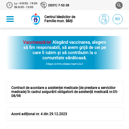
Lu - Vi 8:00 - 19:00
(0231) 7-52-28
Sb 8:00 - 13:00
Centrul Medicilor de
RO
Familie mun. Bălți
Vaccinează-te!
Alegând vaccinarea, alegem
să fim responsabili, să avem grijă de cei pe
care îi iubim și să contribuim la o
comunitate sănătoasă.
Alege continuitatea neamului!
Contract de acordare a asistenței medicale (de prestare a serviciilor
medicale) în cadrul asigurării obligatorii de asistență medicală nr.05-
08/98
Acord adițional nr. 4 din 29.12.2023