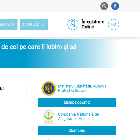
Înregistrare
ARENŢĂ
CONTACTE
RO
Online
e cei pe care îi iubim și să
Ministerul Sănătății, Muncii și
ul
Protecţiei Sociale
Msmps.gov.md
Compania Naţională de
Asigurări în Medicină
Cnam.md