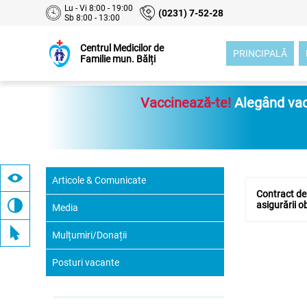
Lu - Vi 8:00 - 19:00
(0231) 7-52-28
Sb 8:00 - 13:00
Centrul Medicilor de
PRINCIPALĂ
Familie mun. Bălți
Vaccinează-te!
Alegând vacc
Articole & Comunicate
Contract de 
asigurării o
Media
Mulțumiri/Donații
Posturi vacante