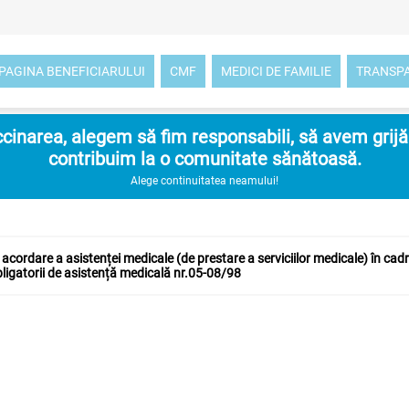
PAGINA BENEFICIARULUI
CMF
MEDICI DE FAMILIE
TRANSP
inarea, alegem să fim responsabili, să avem grijă d
contribuim la o comunitate sănătoasă.
Alege continuitatea neamului!
acordare a asistenței medicale (de prestare a serviciilor medicale) în cadr
bligatorii de asistență medicală nr.05-08/98