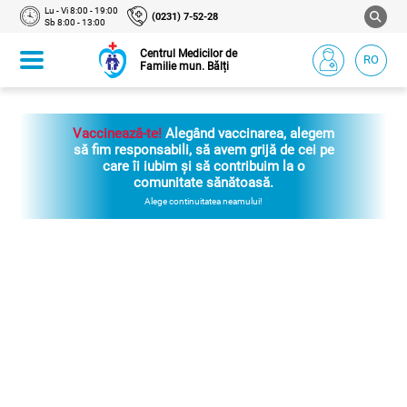
Lu - Vi 8:00 - 19:00
(0231) 7-52-28
Sb 8:00 - 13:00
Centrul Medicilor de
RO
Familie mun. Bălți
Vaccinează-te!
Alegând vaccinarea, alegem
să fim responsabili, să avem grijă de cei pe
care îi iubim și să contribuim la o
comunitate sănătoasă.
Alege continuitatea neamului!