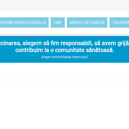
PAGINA BENEFICIARULUI
CMF
MEDICI DE FAMILIE
TRANSP
inarea, alegem să fim responsabili, să avem grijă d
contribuim la o comunitate sănătoasă.
Alege continuitatea neamului!