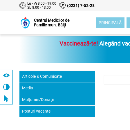
Lu - Vi 8:00 - 19:00
(0231) 7-52-28
Sb 8:00 - 13:00
Centrul Medicilor de
PRINCIPALĂ
Familie mun. Bălți
Vaccinează-te!
Alegând vacc
Articole & Comunicate
Media
Mulțumiri/Donații
Posturi vacante