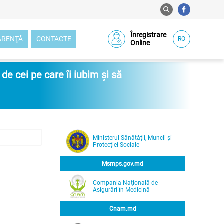
Înregistrare
ARENŢĂ
CONTACTE
RO
Online
e cei pe care îi iubim și să
Ministerul Sănătății, Muncii și
Protecţiei Sociale
Msmps.gov.md
Compania Naţională de
Asigurări în Medicină
Cnam.md