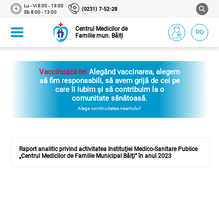
Lu - Vi 8:00 - 19:00
(0231) 7-52-28
Sb 8:00 - 13:00
Centrul Medicilor de
RO
Familie mun. Bălți
Vaccinează-te!
Alegând vaccinarea, alegem
să fim responsabili, să avem grijă de cei pe
care îi iubim și să contribuim la o
comunitate sănătoasă.
Alege continuitatea neamului!
Raport analitic privind activitatea Instituţiei Medico-Sanitare Publice
„Centrul Medicilor de Familie Municipal Bălţi” în anul 2023