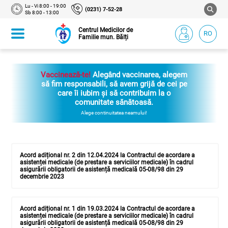
Lu - Vi 8:00 - 19:00
(0231) 7-52-28
Sb 8:00 - 13:00
Centrul Medicilor de
RO
Familie mun. Bălți
Vaccinează-te!
Alegând vaccinarea, alegem
să fim responsabili, să avem grijă de cei pe
care îi iubim și să contribuim la o
comunitate sănătoasă.
Alege continuitatea neamului!
Acord adițional nr. 2 din 12.04.2024 la Contractul de acordare a
asistenței medicale (de prestare a serviciilor medicale) în cadrul
asigurării obligatorii de asistență medicală 05-08/98 din 29
decembrie 2023
Acord adițional nr. 1 din 19.03.2024 la Contractul de acordare a
asistenței medicale (de prestare a serviciilor medicale) în cadrul
asigurării obligatorii de asistență medicală 05-08/98 din 29