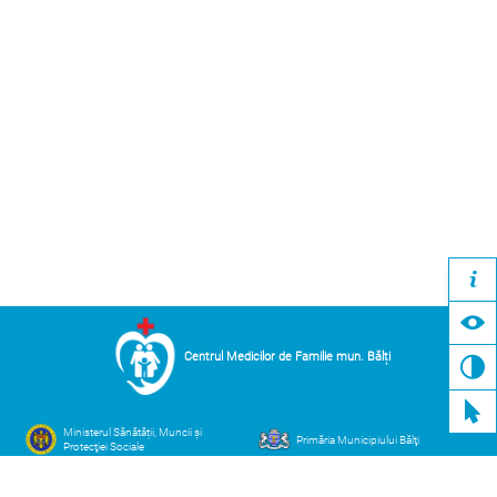
Centrul Medicilor de Familie mun. Bălți
Ministerul Sănătății, Muncii și
Primăria Municipiului Bălţi
Protecţiei Sociale
Compania Naţională de Asigurări
Casa Națională de Asigurări
în Medicină
Sociale