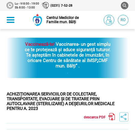
Lu - Vi 8:00 - 19:00
(0231) 7-52-28
Sb 8:00 - 13:00
Centrul Medicilor de
RO
Familie mun. Bălți
Vaccinează-te!
Vaccinarea- un gest simplu
ce te protejează și aduce siguranță tuturor.
Te așteptăm în cabinetele de imunizări, în
oricare Centru de sănătate al IMSP„CMF
mun. Bălți” .
.
ACHIZIȚIONAREA SERVICIILOR DE COLECTARE,
TRANSPORTATE, EVACUARE ȘI DE TRATARE PRIN
AUTOCLAVARE (STERILIZARE) A DEȘEURILOR MEDICALE
PENTRU A. 2023
descarca PDF