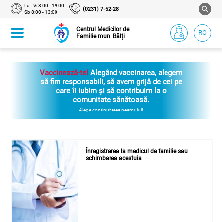
Lu - Vi 8:00 - 19:00
(0231) 7-52-28
Sb 8:00 - 13:00
Centrul Medicilor de
RO
Familie mun. Bălți
Vaccinează-te!
Alegând vaccinarea, alegem
să fim responsabili, să avem grijă de cei pe
care îi iubim și să contribuim la o
comunitate sănătoasă.
Alege continuitatea neamului!
Înregistrarea la medicul de familie sau
schimbarea acestuia