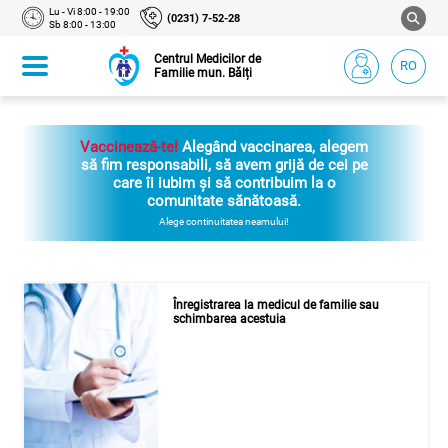
Lu - Vi 8:00 - 19:00
(0231) 7-52-28
Sb 8:00 - 13:00
Centrul Medicilor de
RO
Familie mun. Bălți
Vaccinează-te!
Alegând vaccinarea, alegem
să fim responsabili, să avem grijă de cei pe
care îi iubim și să contribuim la o
comunitate sănătoasă.
Alege continuitatea neamului!
Înregistrarea la medicul de familie sau
schimbarea acestuia