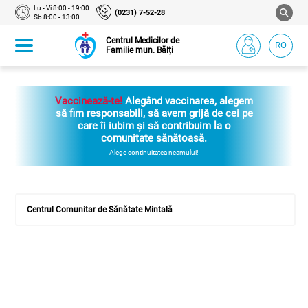
Lu - Vi 8:00 - 19:00
(0231) 7-52-28
Sb 8:00 - 13:00
Centrul Medicilor de
RO
Familie mun. Bălți
Vaccinează-te!
Alegând vaccinarea, alegem
să fim responsabili, să avem grijă de cei pe
care îi iubim și să contribuim la o
comunitate sănătoasă.
Alege continuitatea neamului!
Centrul Comunitar de Sănătate Mintală