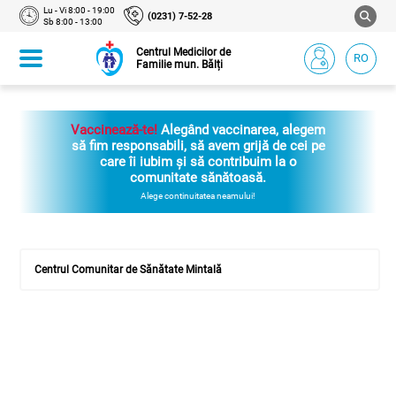
Lu - Vi 8:00 - 19:00
(0231) 7-52-28
Sb 8:00 - 13:00
Centrul Medicilor de
RO
Familie mun. Bălți
Vaccinează-te!
Alegând vaccinarea, alegem
să fim responsabili, să avem grijă de cei pe
care îi iubim și să contribuim la o
comunitate sănătoasă.
Alege continuitatea neamului!
Centrul Comunitar de Sănătate Mintală