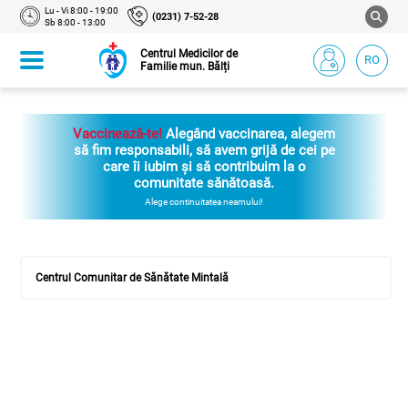
Lu - Vi 8:00 - 19:00
(0231) 7-52-28
Sb 8:00 - 13:00
Centrul Medicilor de
RO
Familie mun. Bălți
Vaccinează-te!
Alegând vaccinarea, alegem
să fim responsabili, să avem grijă de cei pe
care îi iubim și să contribuim la o
comunitate sănătoasă.
Alege continuitatea neamului!
Centrul Comunitar de Sănătate Mintală