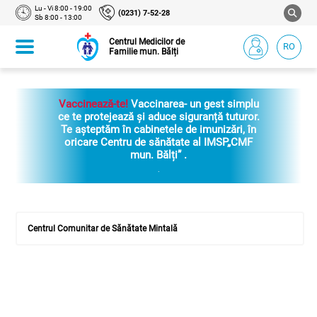
Lu - Vi 8:00 - 19:00
(0231) 7-52-28
Sb 8:00 - 13:00
Centrul Medicilor de
RO
Familie mun. Bălți
Vaccinează-te!
Vaccinarea- un gest simplu
ce te protejează și aduce siguranță tuturor.
Te așteptăm în cabinetele de imunizări, în
oricare Centru de sănătate al IMSP„CMF
mun. Bălți” .
.
Centrul Comunitar de Sănătate Mintală