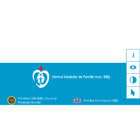
Centrul Medicilor de Familie mun. Bălți
Ministerul Sănătății, Muncii și
Primăria Municipiului Bălţi
Protecţiei Sociale
Compania Naţională de Asigurări
Casa Națională de Asigurări
în Medicină
Sociale
Adresa
Contacte
mun. Bălți str. Decebal 101 V
cmfbalti@ms.md
(0231) 7-52-28