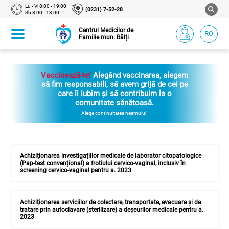
Lu - Vi 8:00 - 19:00
(0231) 7-52-28
Sb 8:00 - 13:00
Centrul Medicilor de
RO
Familie mun. Bălți
Vaccinează-te!
Alegând vaccinarea, alegem
să fim responsabili, să avem grijă de cei pe
care îi iubim și să contribuim la o
comunitate sănătoasă.
Alege continuitatea neamului!
Achiziționarea investigațiilor medicale de laborator citopatologice
(Pap-test convențional) a frotiului cervico-vaginal, inclusiv în
screening cervico-vaginal pentru a. 2023
Achiziționarea serviciilor de colectare, transportate, evacuare și de
tratare prin autoclavare (sterilizare) a deșeurilor medicale pentru a.
2023